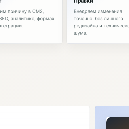
т
Правки
им причину в CMS,
Внедряем изменения
 SEO, аналитике, формах
точечно, без лишнего
нтеграции.
редизайна и техническ
шума.