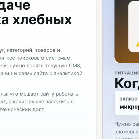
адаче
а хлебных
г, категорий, товаров и
онятнее поисковым системам.
кой: нужно понять текущую CMS,
аниц и связь сайта с аналитикой
СИТУАЦИ
Ког
ны: что мешает сайту работать
ЗАПРОС
кт, а какие лучше заложить в
микро
технический долг.
Нужно са
вложеннос