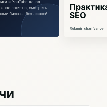
иги и YouTube-канал
Практика
ожное понятно, смотреть
SEO
ачами бизнеса без лишней
@damir_sharifyanov
чи