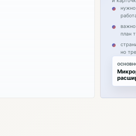
и карточк
нужно
работ
важно
план 
стран
но тр
ОСНОВН
Микрор
расши