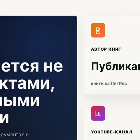
АВТОР КНИГ
ется не
Публика
ктами,
книги на ЛитРес
чными
и
YOUTUBE-КАНАЛ
трументах и