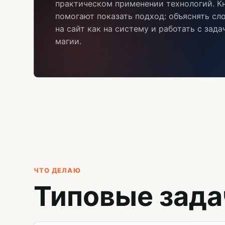
практическом применении технологий. Кн
помогают показать подход: объяснять сл
на сайт как на систему и работать с зад
магии.
ЧТО ДЕЛАЮ
Типовые зада