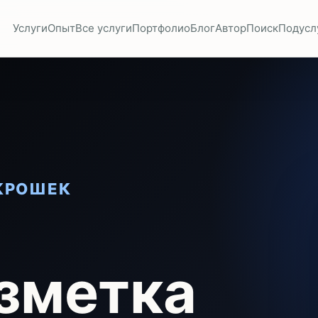
Услуги
Опыт
Все услуги
Портфолио
Блог
Автор
Поиск
Подусл
КРОШЕК
зметка