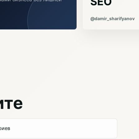
SEO
@damir_sharifyanov
ите
риев