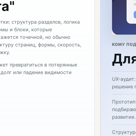
а"
тки: структура разделов, логика
рмы и блоки, которые
ажется точечной, но обычно
уктуру страниц, формы, скорость,
КОМУ ПО
жку.
Для
жет превратиться в потерянные
 долг или падение видимости
UX-аудит
решение 
Прототип
подбираю
развитие.
Структур