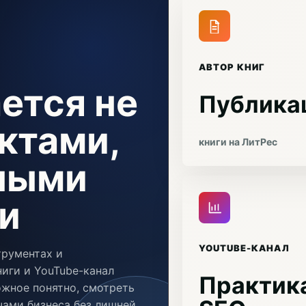
АВТОР КНИГ
ется не
Публика
ктами,
книги на ЛитРес
чными
и
YOUTUBE-КАНАЛ
трументах и
иги и YouTube-канал
Практика
ожное понятно, смотреть
ачами бизнеса без лишней