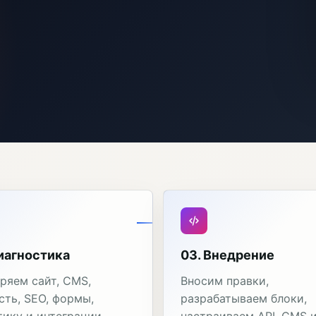
иагностика
03. Внедрение
ряем сайт, CMS,
Вносим правки,
сть, SEO, формы,
разрабатываем блоки,
тику и интеграции.
настраиваем API, CMS 