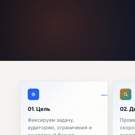
01. Цель
02. Д
Фиксируем задачу,
Прове
аудиторию, ограничения и
скоро
ожидаемый бизнес-
анали