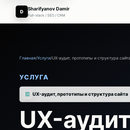
Sharifyanov Damir
D
Full-stack / SEO / CRM
Главная
/
Услуги
/
UX-аудит, прототипы и структура сайт
УСЛУГА
UX-аудит, прототипы и структура сайта
UX-аудит