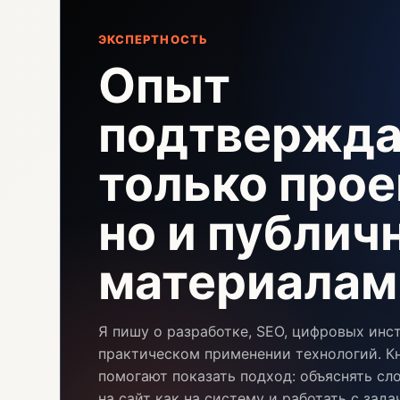
ЭКСПЕРТНОСТЬ
Опыт
подтвержда
только прое
но и публи
материалам
Я пишу о разработке, SEO, цифровых инс
практическом применении технологий. Кн
помогают показать подход: объяснять сл
на сайт как на систему и работать с зад