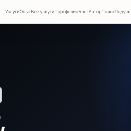
Услуги
Опыт
Все услуги
Портфолио
Блог
Автор
Поиск
Подусл
а
,