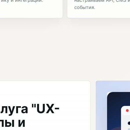
события.
луга "UX-
пы и