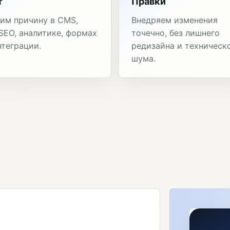
т
Правки
им причину в CMS,
Внедряем изменения
 SEO, аналитике, формах
точечно, без лишнего
нтеграции.
редизайна и техническ
шума.