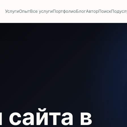
Услуги
Опыт
Все услуги
Портфолио
Блог
Автор
Поиск
Подусл
 сайта в