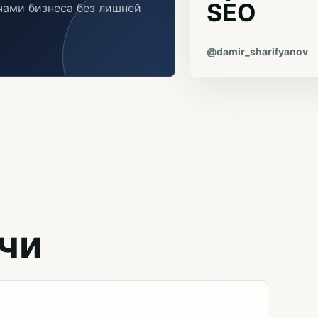
SEO
ачами бизнеса без лишней
@damir_sharifyanov
чи