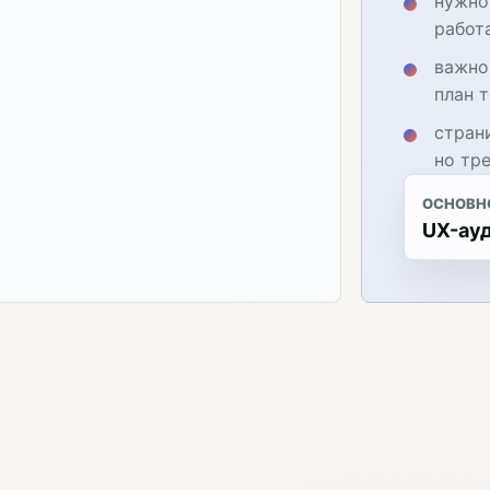
нужно
работ
важно
план 
стран
но тр
ОСНОВН
UX-ауд