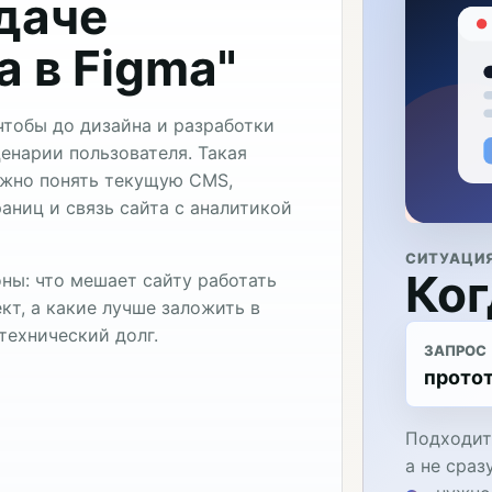
адаче
а в Figma"
чтобы до дизайна и разработки
ценарии пользователя. Такая
ужно понять текущую CMS,
аниц и связь сайта с аналитикой
СИТУАЦИ
Ког
ны: что мешает сайту работать
кт, а какие лучше заложить в
технический долг.
ЗАПРОС
протот
Подходит,
а не сраз