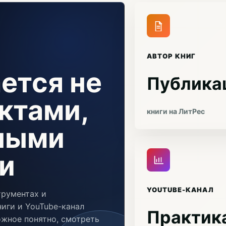
АВТОР КНИГ
ется не
Публика
ктами,
книги на ЛитРес
чными
и
YOUTUBE-КАНАЛ
трументах и
иги и YouTube-канал
Практика
ожное понятно, смотреть