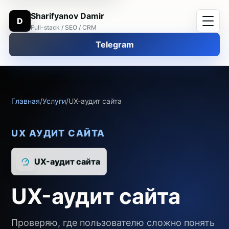
Sharifyanov Damir
D
Full-stack / SEO / CRM
Telegram
Главная
/
Услуги
/
UX-аудит сайта
UX АУДИТ САЙТА
UX-аудит сайта
UX-аудит сайта
Проверяю, где пользователю сложно понять