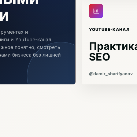
и
YOUTUBE-КАНАЛ
трументах и
иги и YouTube-канал
Практика
ожное понятно, смотреть
SEO
ачами бизнеса без лишней
@damir_sharifyanov