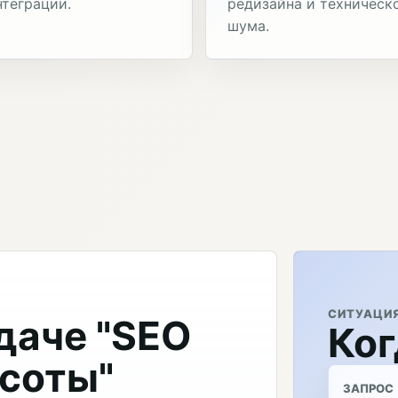
нтеграции.
редизайна и техническ
шума.
СИТУАЦИ
даче "SEO
Ког
асоты"
ЗАПРОС