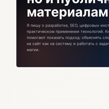
материалам
Я пишу о разработке, SEO, цифровых инс
практическом применении технологий. Кн
помогают показать подход: объяснять сл
на сайт как на систему и работать с зад
магии.