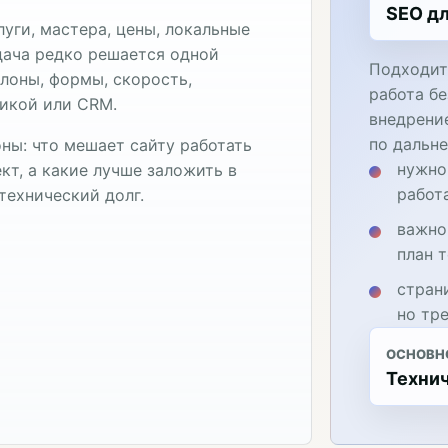
SEO дл
уги, мастера, цены, локальные
адача редко решается одной
Подходит
лоны, формы, скорость,
работа бе
тикой или CRM.
внедрени
по дальн
ны: что мешает сайту работать
нужно
кт, а какие лучше заложить в
работ
технический долг.
важно
план 
стран
но тр
ОСНОВН
Технич