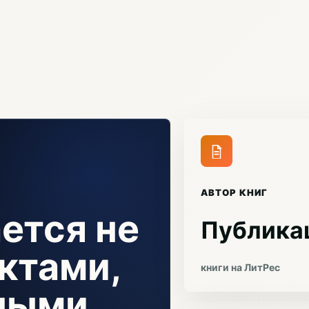
АВТОР КНИГ
ется не
Публика
ктами,
книги на ЛитРес
чными