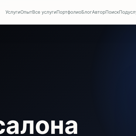
Услуги
Опыт
Все услуги
Портфолио
Блог
Автор
Поиск
Подусл
салона