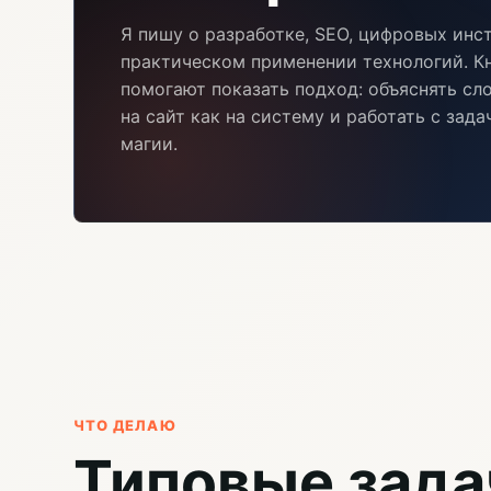
Я пишу о разработке, SEO, цифровых инс
практическом применении технологий. Кн
помогают показать подход: объяснять сл
на сайт как на систему и работать с зад
магии.
ЧТО ДЕЛАЮ
Типовые зада