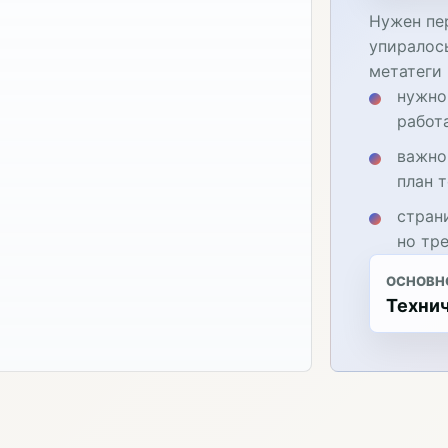
Нужен пе
упиралос
метатеги
нужно
работ
важно
план 
стран
но тр
ОСНОВН
Технич