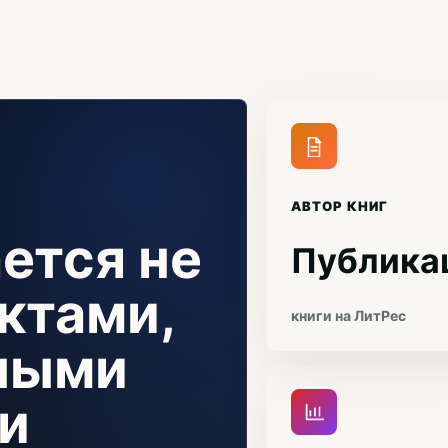
АВТОР КНИГ
ется не
Публика
ктами,
книги на ЛитРес
чными
и