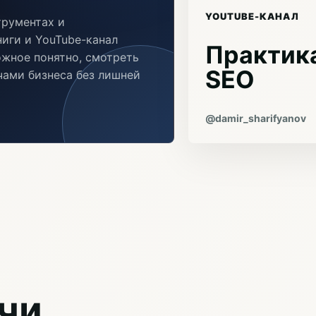
YOUTUBE-КАНАЛ
трументах и
иги и YouTube-канал
Практика
ожное понятно, смотреть
SEO
ачами бизнеса без лишней
@damir_sharifyanov
чи