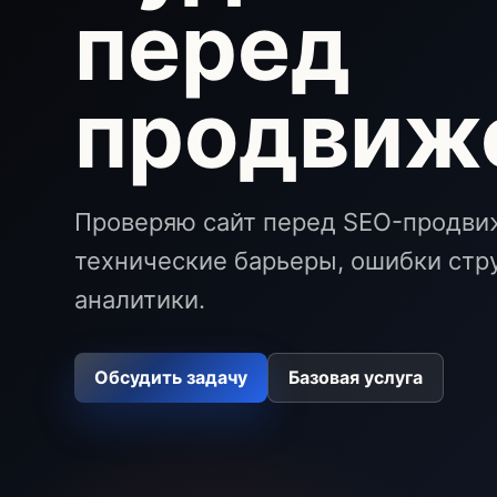
перед
продвиж
Проверяю сайт перед SEO-продвиж
технические барьеры, ошибки стру
аналитики.
Обсудить задачу
Базовая услуга