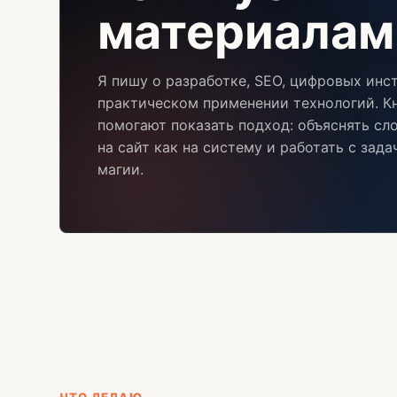
материалам
Я пишу о разработке, SEO, цифровых инс
практическом применении технологий. Кн
помогают показать подход: объяснять сл
на сайт как на систему и работать с зад
магии.
ЧТО ДЕЛАЮ