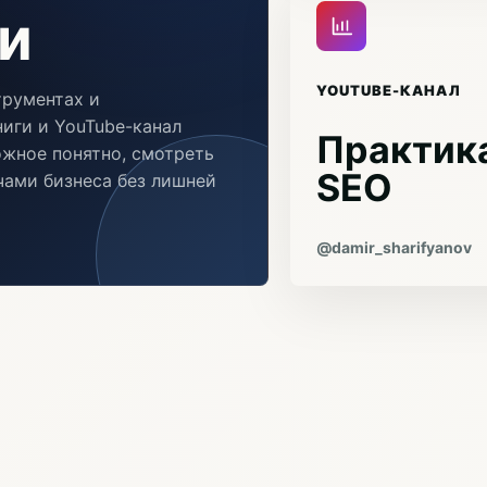
и
YOUTUBE-КАНАЛ
трументах и
иги и YouTube-канал
Практика
ожное понятно, смотреть
SEO
ачами бизнеса без лишней
@damir_sharifyanov