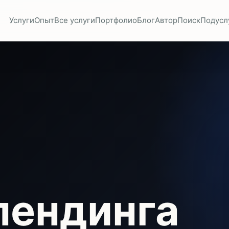
Услуги
Опыт
Все услуги
Портфолио
Блог
Автор
Поиск
Подусл
лендинга