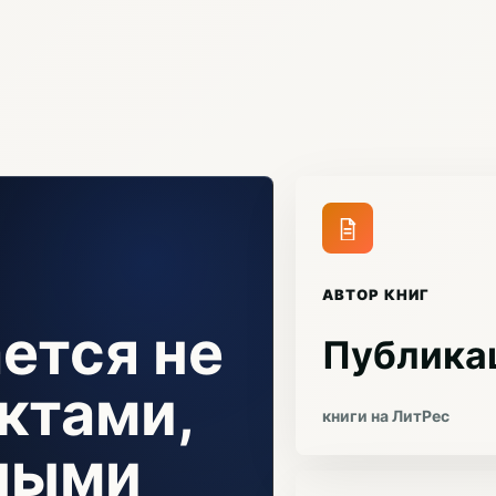
АВТОР КНИГ
ется не
Публика
ктами,
книги на ЛитРес
чными