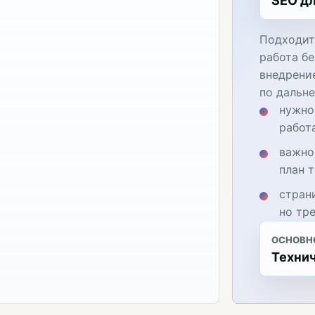
SEO дл
Подходит
работа бе
внедрени
по дальн
нужно
работ
важно
план 
стран
но тр
ОСНОВН
Технич