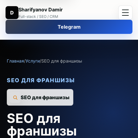
Sharifyanov Damir
D
Full-stack / SEO / CRM
Telegram
Главная
/
Услуги
/
SEO для франшизы
SEO ДЛЯ ФРАНШИЗЫ
SEO для франшизы
SEO для
франшизы