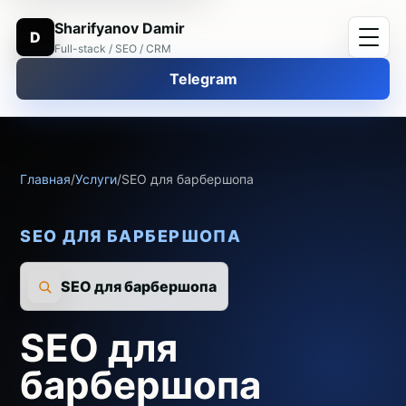
Sharifyanov Damir
D
Full-stack / SEO / CRM
Telegram
Главная
/
Услуги
/
SEO для барбершопа
SEO ДЛЯ БАРБЕРШОПА
SEO для барбершопа
SEO для
барбершопа