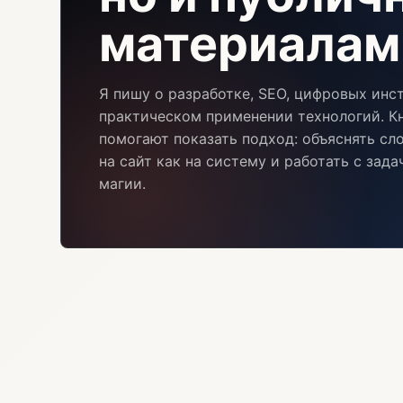
материалам
Я пишу о разработке, SEO, цифровых инс
практическом применении технологий. Кн
помогают показать подход: объяснять сл
на сайт как на систему и работать с зад
магии.