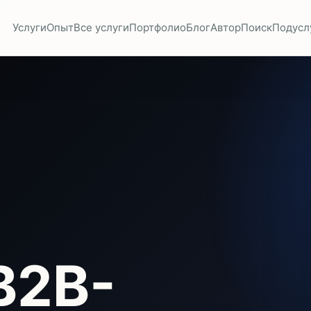
Услуги
Опыт
Все услуги
Портфолио
Блог
Автор
Поиск
Подусл
B2B-