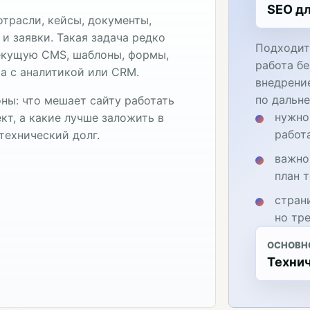
SEO дл
отрасли, кейсы, документы,
и заявки. Такая задача редко
Подходит
текущую CMS, шаблоны, формы,
работа бе
та с аналитикой или CRM.
внедрени
по дальн
ны: что мешает сайту работать
нужно
кт, а какие лучше заложить в
работ
технический долг.
важно
план 
стран
но тр
ОСНОВН
Технич