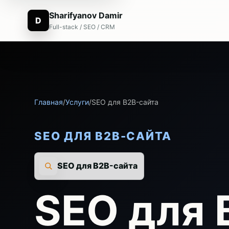
Sharifyanov Damir
D
Full-stack / SEO / CRM
Главная
/
Услуги
/
SEO для B2B-сайта
SEO ДЛЯ B2B-САЙТА
SEO для B2B-сайта
SEO для 