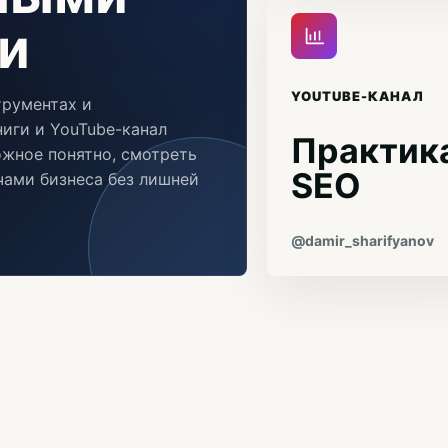
и
YOUTUBE-КАНАЛ
трументах и
иги и YouTube-канал
Практика
ожное понятно, смотреть
SEO
ачами бизнеса без лишней
@damir_sharifyanov