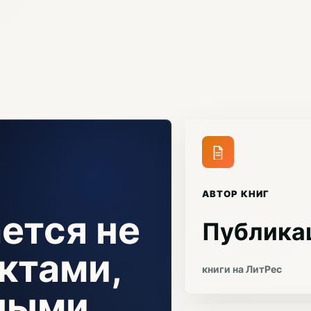
АВТОР КНИГ
ется не
Публика
ктами,
книги на ЛитРес
чными