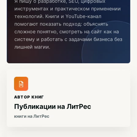
Я пишу о разработке, SEO, цифровых
инструментах и практическом применении
технологий. Книги и YouTube-канал
помогают показать подход: объяснять
сложное понятно, смотреть на сайт как на
систему и работать с задачами бизнеса без
лишней магии.
АВТОР КНИГ
Публикации на ЛитРес
книги на ЛитРес