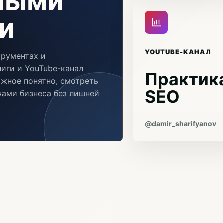
чными
и
YOUTUBE-КАНАЛ
трументах и
иги и YouTube-канал
Практика
ожное понятно, смотреть
SEO
ачами бизнеса без лишней
@damir_sharifyanov