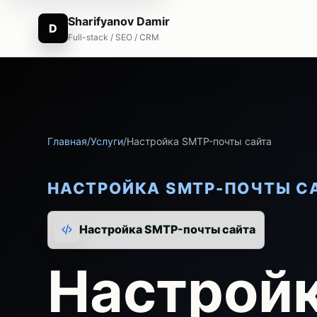
Sharifyanov Damir
D
Full-stack / SEO / CRM
Главная
/
Услуги
/
Настройка SMTP-почты сайта
НАСТРОЙКА SMTP-ПОЧТЫ С
Настройка SMTP-почты сайта
Настрой