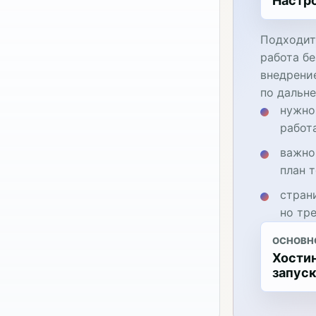
Настр
Подходит
работа бе
внедрени
по дальн
нужно
работ
важно
план 
стран
но тр
ОСНОВН
Хостин
запус