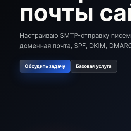
почты са
Настраиваю SMTP-отправку писем 
доменная почта, SPF, DKIM, DMARC
Обсудить задачу
Базовая услуга