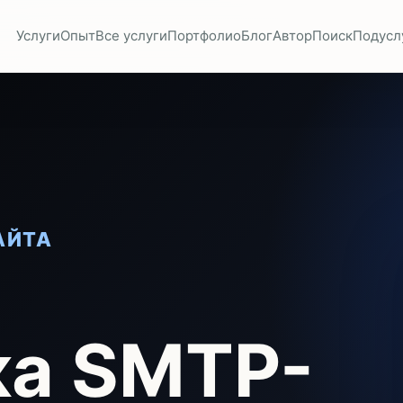
Услуги
Опыт
Все услуги
Портфолио
Блог
Автор
Поиск
Подусл
АЙТА
ка SMTP-