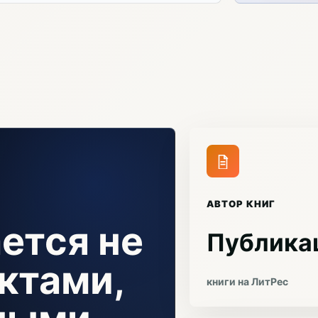
АВТОР КНИГ
ется не
Публика
ктами,
книги на ЛитРес