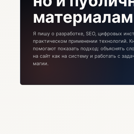
но и публи
материалам
Я пишу о разработке, SEO, цифровых инс
практическом применении технологий. Кн
помогают показать подход: объяснять сл
на сайт как на систему и работать с зад
магии.