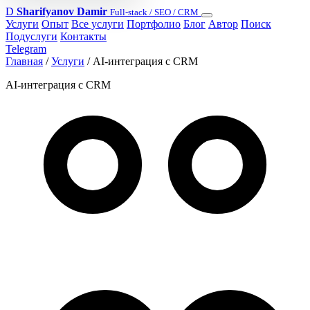
D
Sharifyanov Damir
Full-stack / SEO / CRM
Услуги
Опыт
Все услуги
Портфолио
Блог
Автор
Поиск
Подуслуги
Контакты
Telegram
Главная
/
Услуги
/
AI-интеграция с CRM
AI-интеграция с CRM