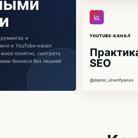
чными
и
YOUTUBE-КАНАЛ
трументах и
иги и YouTube-канал
Практика
ожное понятно, смотреть
SEO
ачами бизнеса без лишней
@damir_sharifyanov