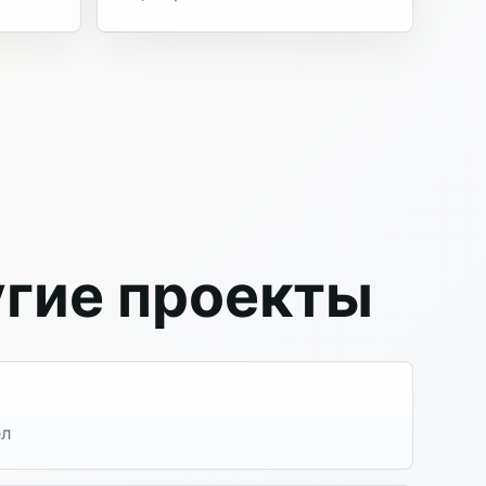
гие проекты
ел