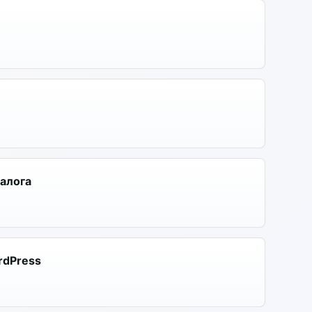
алога
rdPress