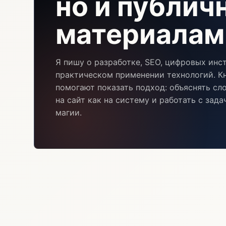
но и публи
материалам
Я пишу о разработке, SEO, цифровых инс
практическом применении технологий. Кн
помогают показать подход: объяснять сл
на сайт как на систему и работать с зад
магии.