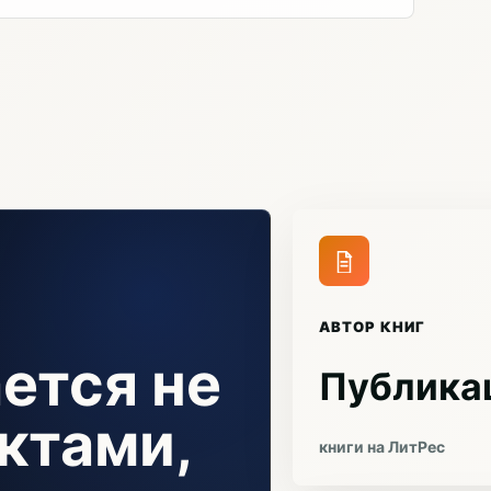
АВТОР КНИГ
ется не
Публика
ктами,
книги на ЛитРес