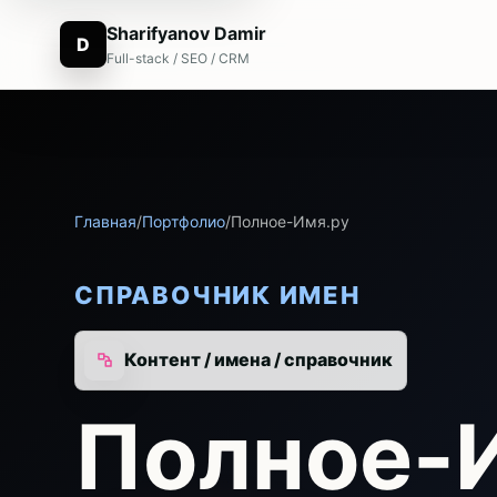
Sharifyanov Damir
D
Full-stack / SEO / CRM
Главная
/
Портфолио
/
Полное-Имя.ру
СПРАВОЧНИК ИМЕН
Контент / имена / справочник
Полное-