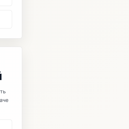
й
ать
наче