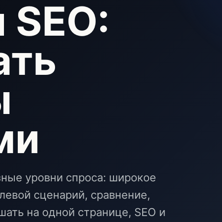
я SEO:
ать
ы
ми
зные уровни спроса: широкое
слевой сценарий, сравнение,
шать на одной странице, SEO и