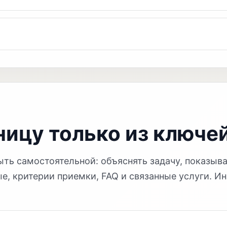
ницу только из ключе
ть самостоятельной: объяснять задачу, показыв
е, критерии приемки, FAQ и связанные услуги. И