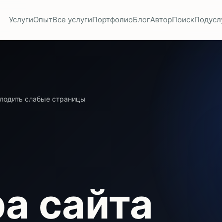
Услуги
Опыт
Все услуги
Портфолио
Блог
Автор
Поиск
Подусл
 плодить слабые страницы
а сайта