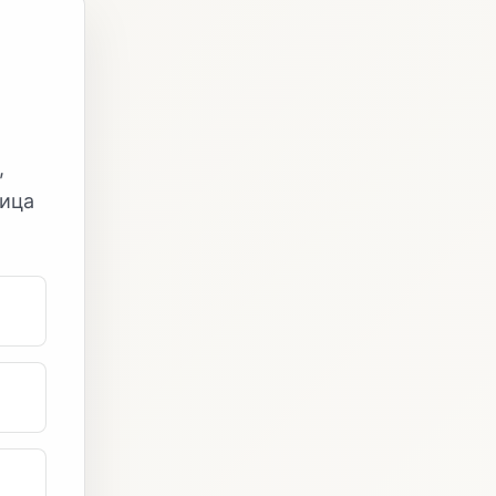
,
ница