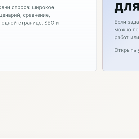
для
овни спроса: широкое
ценарий, сравнение,
Если зада
а одной странице, SEO и
можно пер
работ ил
Открыть 