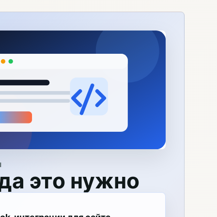
Я
да это нужно