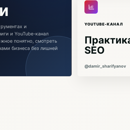
и
YOUTUBE-КАНАЛ
трументах и
иги и YouTube-канал
Практика
ожное понятно, смотреть
SEO
ачами бизнеса без лишней
@damir_sharifyanov