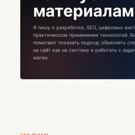
материалам
Я пишу о разработке, SEO, цифровых инс
практическом применении технологий. Кн
помогают показать подход: объяснять сл
на сайт как на систему и работать с зад
магии.
ЧТО ДЕЛАЮ