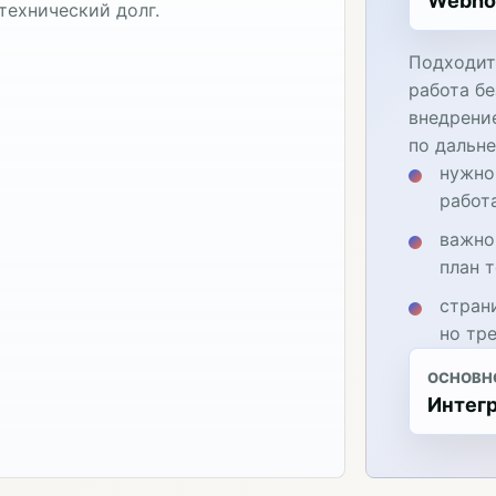
Webho
технический долг.
Подходит
работа бе
внедрени
по дальн
нужно
работ
важно
план 
стран
но тр
ОСНОВН
Интегр