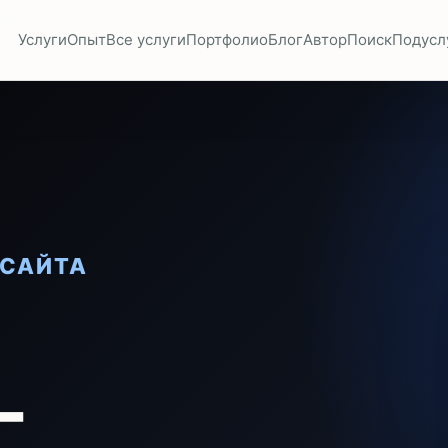
Услуги
Опыт
Все услуги
Портфолио
Блог
Автор
Поиск
Подусл
 САЙТА
-