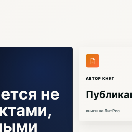
АВТОР КНИГ
ется не
Публика
ктами,
книги на ЛитРес
чными