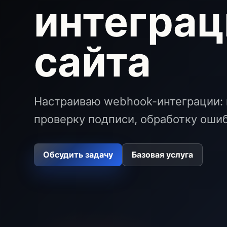
интеграц
сайта
Настраиваю webhook-интеграции: 
проверку подписи, обработку ошиб
Обсудить задачу
Базовая услуга