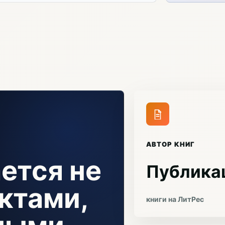
АВТОР КНИГ
ется не
Публика
ктами,
книги на ЛитРес