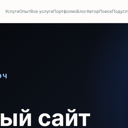
Услуги
Опыт
Все услуги
Портфолио
Блог
Автор
Поиск
Подусл
ЮЧ
ый сайт