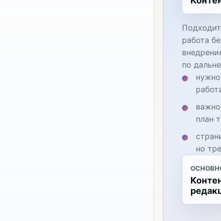
Конте
Подходит
работа бе
внедрени
по дальн
нужно
работ
важно
план 
стран
но тр
ОСНОВН
Контен
редак