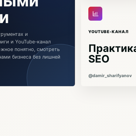
чными
и
YOUTUBE-КАНАЛ
трументах и
иги и YouTube-канал
Практика
ожное понятно, смотреть
SEO
ачами бизнеса без лишней
@damir_sharifyanov