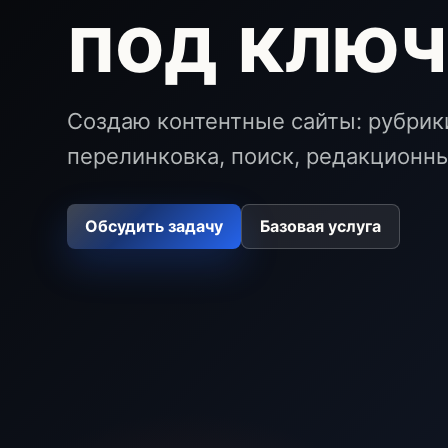
под клю
Создаю контентные сайты: рубрики
перелинковка, поиск, редакционны
Обсудить задачу
Базовая услуга