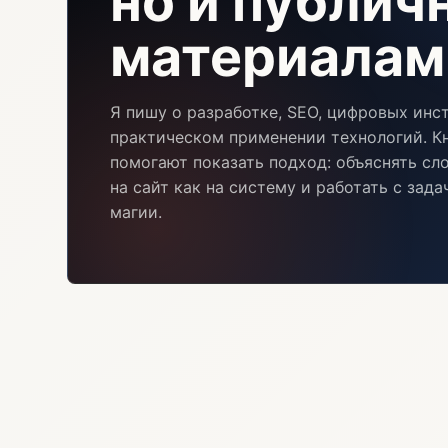
но и публи
материалам
Я пишу о разработке, SEO, цифровых инс
практическом применении технологий. Кн
помогают показать подход: объяснять сл
на сайт как на систему и работать с зад
магии.