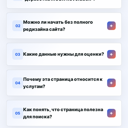
Можно ли начать без полного
02
редизайна сайта?
Какие данные нужны для оценки?
03
Почему эта страница относится к
04
услугам?
Как понять, что страница полезна
05
для поиска?