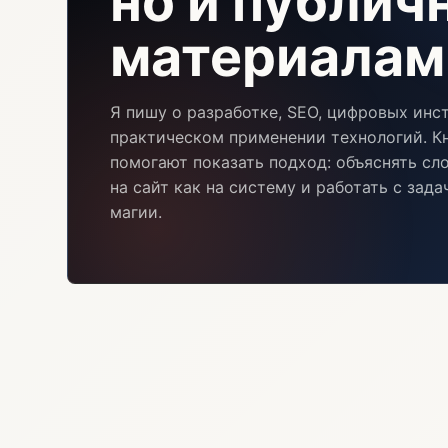
но и публи
материалам
Я пишу о разработке, SEO, цифровых инс
практическом применении технологий. Кн
помогают показать подход: объяснять сл
на сайт как на систему и работать с зад
магии.