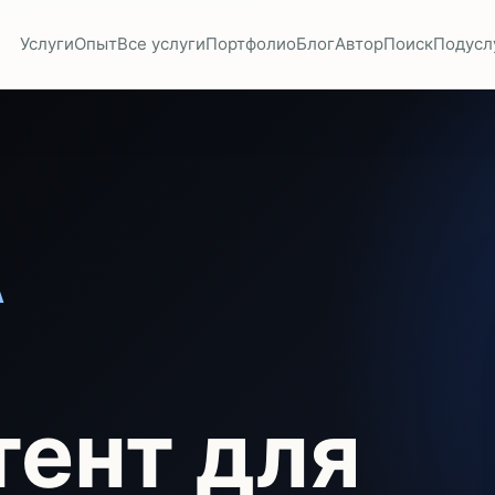
Услуги
Опыт
Все услуги
Портфолио
Блог
Автор
Поиск
Подусл
А
тент для