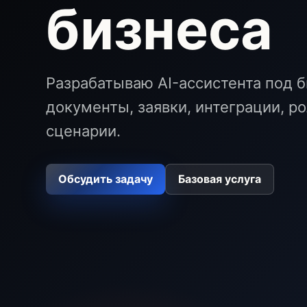
бизнеса
Разрабатываю AI-ассистента под б
документы, заявки, интеграции, р
сценарии.
Обсудить задачу
Базовая услуга