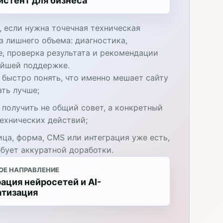
истент для бизнеса
, если нужна точечная техническая
з лишнего объема: диагностика,
е, проверка результата и рекомендации
ейшей поддержке.
 быстро понять, что именно мешает сайту
ать лучше;
 получить не общий совет, а конкретный
технических действий;
ица, форма, CMS или интеграция уже есть,
ебует аккуратной доработки.
ОЕ НАПРАВЛЕНИЕ
ация нейросетей и AI-
атизация