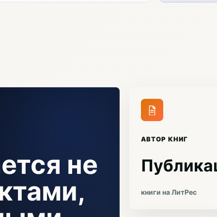
АВТОР КНИГ
ется не
Публика
ктами,
книги на ЛитРес