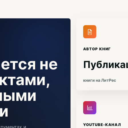
АВТОР КНИГ
ется не
Публика
ктами,
книги на ЛитРес
чными
и
YOUTUBE-КАНАЛ
трументах и