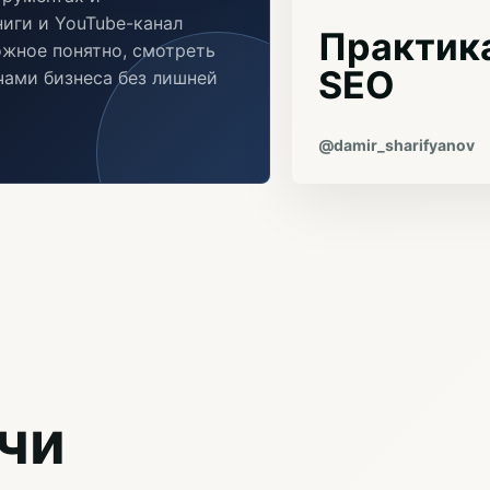
иги и YouTube-канал
Практика
ожное понятно, смотреть
SEO
ачами бизнеса без лишней
@damir_sharifyanov
чи