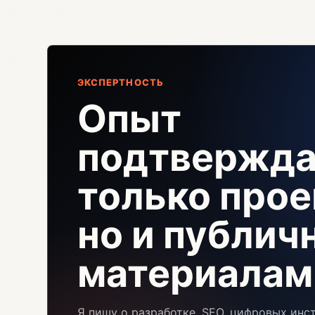
ЭКСПЕРТНОСТЬ
Опыт
подтвержда
только прое
но и публи
материалам
Я пишу о разработке, SEO, цифровых инс