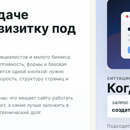
адаче
визитку под
ециалистов и малого бизнеса:
аптивность, формы и базовая
ается одной кнопкой: нужно
орость, структуру страниц и
СИТУАЦИ
Ког
ны: что мешает сайту работать
ЗАПРОС
кт, а какие лучше заложить в
создат
технический долг.
Подходит,