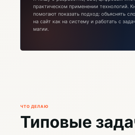
практическом применении технологий. Кн
помогают показать подход: объяснять сл
на сайт как на систему и работать с зад
магии.
ЧТО ДЕЛАЮ
Типовые зада