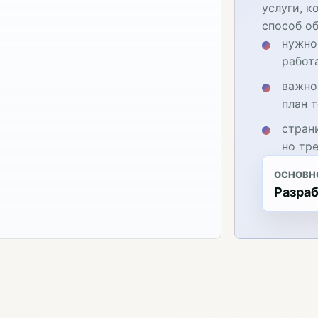
услуги, к
способ об
нужно
работ
важно
план 
стран
но тр
ОСНОВН
Разраб