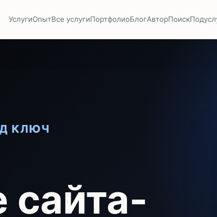
Услуги
Опыт
Все услуги
Портфолио
Блог
Автор
Поиск
Подусл
ОД КЛЮЧ
 сайта-