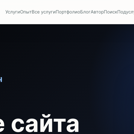
Услуги
Опыт
Все услуги
Портфолио
Блог
Автор
Поиск
Подусл
Ч
 сайта