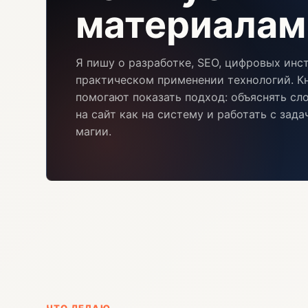
материалам
Я пишу о разработке, SEO, цифровых инс
практическом применении технологий. Кн
помогают показать подход: объяснять сл
на сайт как на систему и работать с зад
магии.
ЧТО ДЕЛАЮ