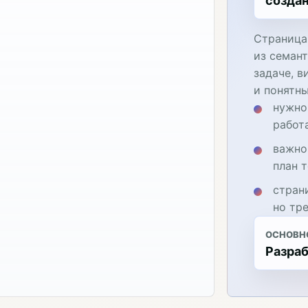
создан
Страница
из семант
задаче, в
и понятн
нужно
работ
важно
план 
стран
но тр
ОСНОВН
Разраб