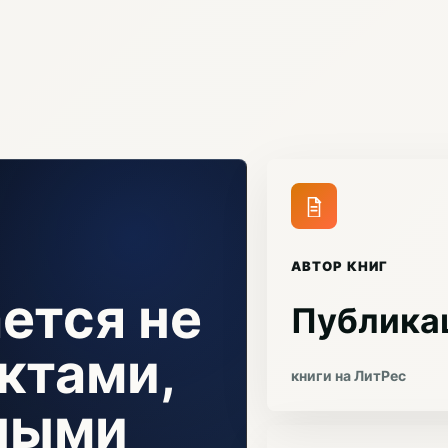
АВТОР КНИГ
ется не
Публика
ктами,
книги на ЛитРес
чными