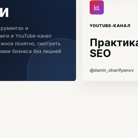
и
YOUTUBE-КАНАЛ
трументах и
иги и YouTube-канал
Практика
ожное понятно, смотреть
SEO
ачами бизнеса без лишней
@damir_sharifyanov