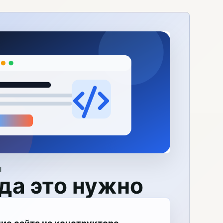
Я
да это нужно