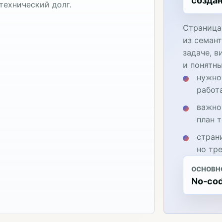
создан
технический долг.
Страница
из семант
задаче, в
и понятн
нужно
работ
важно
план 
стран
но тр
ОСНОВН
No-cod