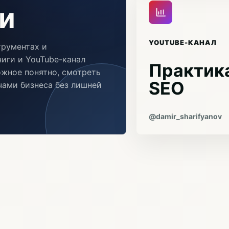
и
YOUTUBE-КАНАЛ
трументах и
иги и YouTube-канал
Практика
ожное понятно, смотреть
SEO
ачами бизнеса без лишней
@damir_sharifyanov