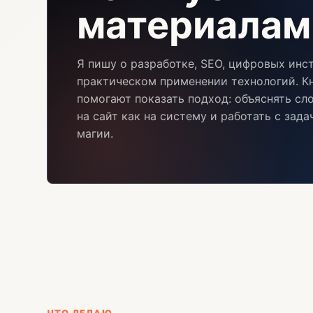
материалам
Я пишу о разработке, SEO, цифровых инс
практическом применении технологий. Кн
помогают показать подход: объяснять сл
на сайт как на систему и работать с зад
магии.
ЧТО ДЕЛАЮ