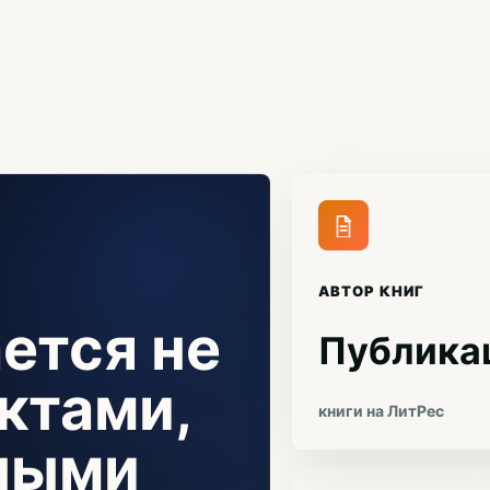
АВТОР КНИГ
ется не
Публика
ктами,
книги на ЛитРес
чными