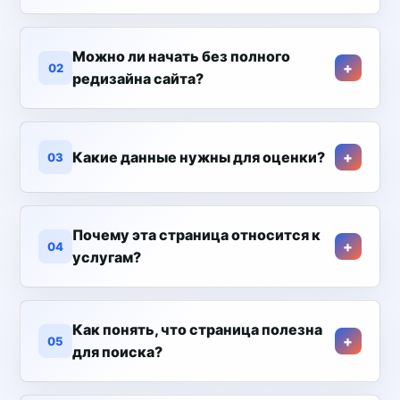
Можно ли начать без полного
02
редизайна сайта?
Какие данные нужны для оценки?
03
Почему эта страница относится к
04
услугам?
Как понять, что страница полезна
05
для поиска?