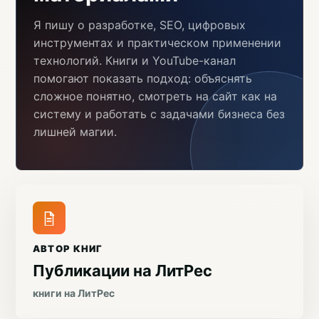
Я пишу о разработке, SEO, цифровых
инструментах и практическом применении
технологий. Книги и YouTube-канал
помогают показать подход: объяснять
сложное понятно, смотреть на сайт как на
систему и работать с задачами бизнеса без
лишней магии.
АВТОР КНИГ
Публикации на ЛитРес
книги на ЛитРес