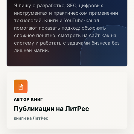
Я пишу о разработке, SEO, цифровых
инструментах и практическом применении
технологий. Книги и YouTube-канал
помогают показать подход: объяснять
сложное понятно, смотреть на сайт как на
систему и работать с задачами бизнеса без
лишней магии.
АВТОР КНИГ
Публикации на ЛитРес
книги на ЛитРес