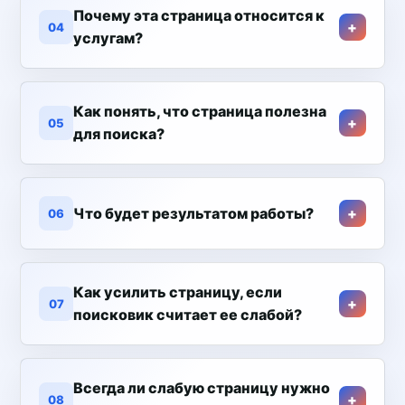
Почему эта страница относится к
04
услугам?
Как понять, что страница полезна
05
для поиска?
Что будет результатом работы?
06
Как усилить страницу, если
07
поисковик считает ее слабой?
Всегда ли слабую страницу нужно
08