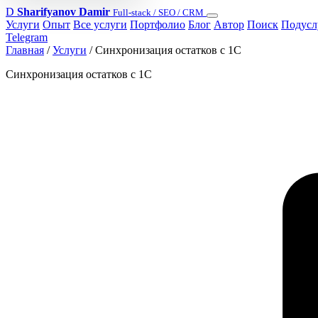
D
Sharifyanov Damir
Full-stack / SEO / CRM
Услуги
Опыт
Все услуги
Портфолио
Блог
Автор
Поиск
Подусл
Telegram
Главная
/
Услуги
/
Синхронизация остатков с 1С
Синхронизация остатков с 1С