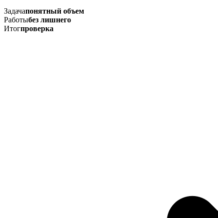
Задача
понятный объем
Работы
без лишнего
Итог
проверка