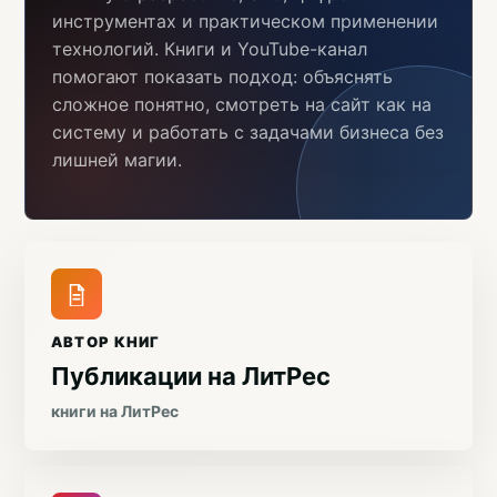
инструментах и практическом применении
технологий. Книги и YouTube-канал
помогают показать подход: объяснять
сложное понятно, смотреть на сайт как на
систему и работать с задачами бизнеса без
лишней магии.
АВТОР КНИГ
Публикации на ЛитРес
книги на ЛитРес