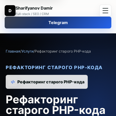
Sharifyanov Damir
D
Full-stack / SEO / CRM
Telegram
Главная
/
Услуги
/
Рефакторинг старого PHP-кода
РЕФАКТОРИНГ СТАРОГО PHP-КОДА
Рефакторинг старого PHP-кода
Рефакторинг
старого PHP-кода