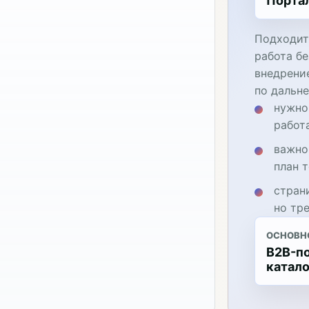
Порта
Подходит
работа бе
внедрени
по дальн
нужно
работ
важно
план 
стран
но тр
ОСНОВН
B2B-п
катало