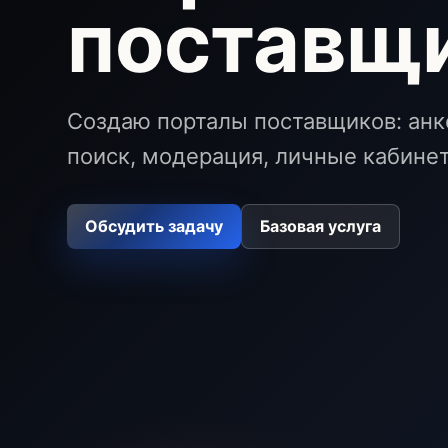
поставщ
Создаю порталы поставщиков: анке
поиск, модерация, личные кабине
Обсудить задачу
Базовая услуга