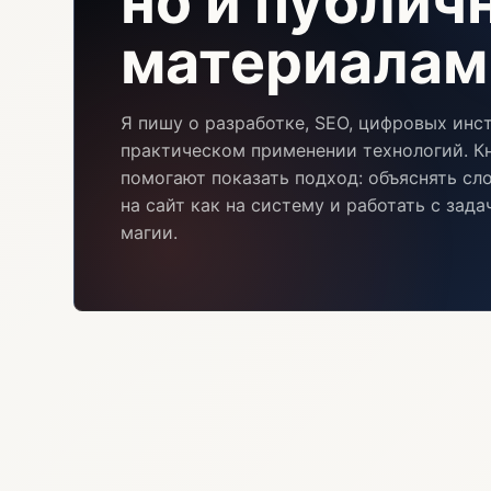
но и публи
материалам
Я пишу о разработке, SEO, цифровых инс
практическом применении технологий. Кн
помогают показать подход: объяснять сл
на сайт как на систему и работать с зад
магии.