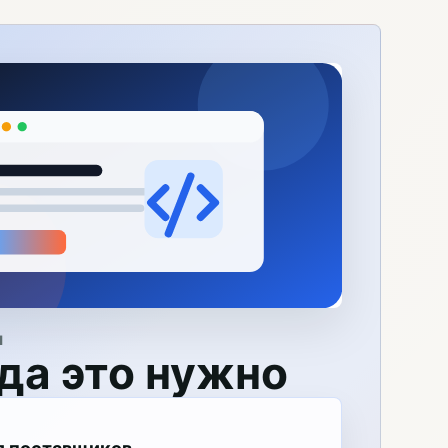
Я
да это нужно