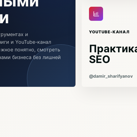
чными
и
YOUTUBE-КАНАЛ
трументах и
иги и YouTube-канал
Практика
ожное понятно, смотреть
SEO
ачами бизнеса без лишней
@damir_sharifyanov