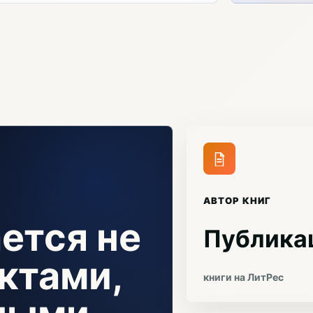
АВТОР КНИГ
ется не
Публика
ктами,
книги на ЛитРес