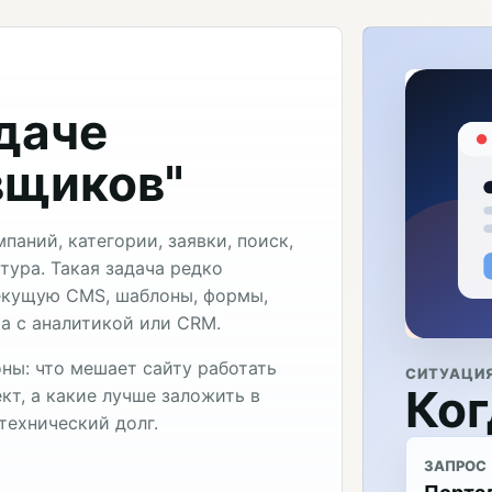
адаче
вщиков"
аний, категории, заявки, поиск,
тура. Такая задача редко
текущую CMS, шаблоны, формы,
та с аналитикой или CRM.
ны: что мешает сайту работать
СИТУАЦИ
Ког
кт, а какие лучше заложить в
технический долг.
ЗАПРОС