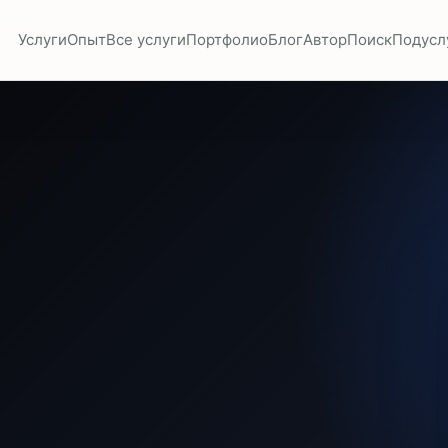
Услуги
Опыт
Все услуги
Портфолио
Блог
Автор
Поиск
Подусл