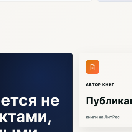
АВТОР КНИГ
ется не
Публика
ктами,
книги на ЛитРес