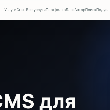
Услуги
Опыт
Все услуги
Портфолио
Блог
Автор
Поиск
Подусл
CMS для