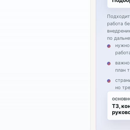
Подбо
Подходит
работа бе
внедрени
по дальн
нужно
работ
важно
план 
стран
но тр
ОСНОВН
ТЗ, ко
руков