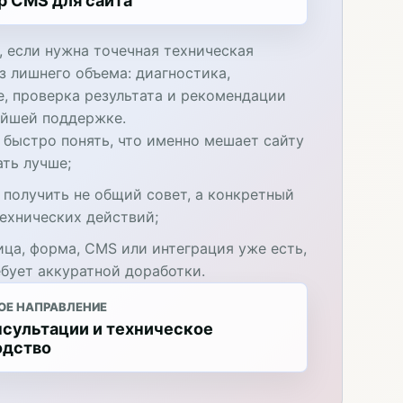
р CMS для сайта
, если нужна точечная техническая
з лишнего объема: диагностика,
е, проверка результата и рекомендации
ейшей поддержке.
 быстро понять, что именно мешает сайту
ать лучше;
 получить не общий совет, а конкретный
технических действий;
ица, форма, CMS или интеграция уже есть,
ебует аккуратной доработки.
ОЕ НАПРАВЛЕНИЕ
нсультации и техническое
одство