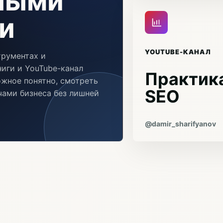
чными
и
YOUTUBE-КАНАЛ
трументах и
иги и YouTube-канал
Практика
ожное понятно, смотреть
SEO
ачами бизнеса без лишней
@damir_sharifyanov