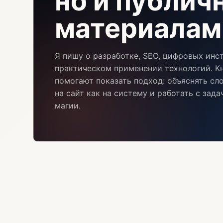
но и публи
материалам
Я пишу о разработке, SEO, цифровых инс
практическом применении технологий. Кн
помогают показать подход: объяснять сл
на сайт как на систему и работать с зад
магии.