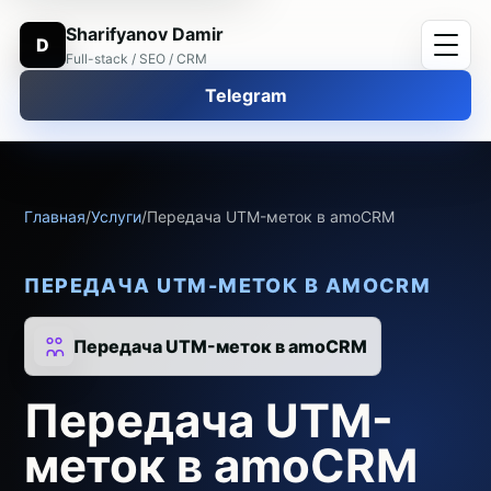
Sharifyanov Damir
D
Full-stack / SEO / CRM
Telegram
Главная
/
Услуги
/
Передача UTM-меток в amoCRM
ПЕРЕДАЧА UTM-МЕТОК В AMOCRM
Передача UTM-меток в amoCRM
Передача UTM-
меток в amoCRM