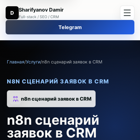
Sharifyanov Damir
D
Full-stack / SEO / CRM
Telegram
Главная
/
Услуги
/
n8n сценарий заявок в CRM
N8N СЦЕНАРИЙ ЗАЯВОК В CRM
n8n сценарий заявок в CRM
n8n сценарий
заявок в CRM