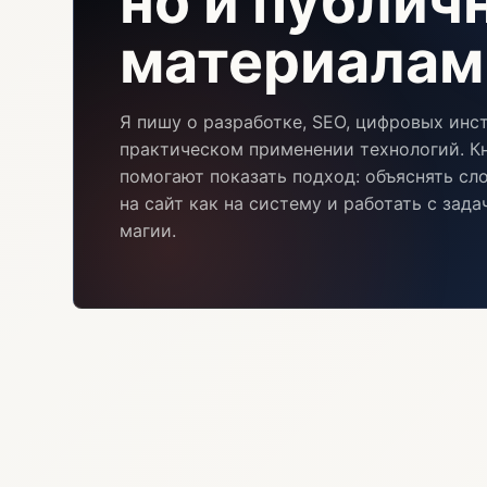
но и публи
материалам
Я пишу о разработке, SEO, цифровых инс
практическом применении технологий. Кн
помогают показать подход: объяснять сл
на сайт как на систему и работать с зад
магии.