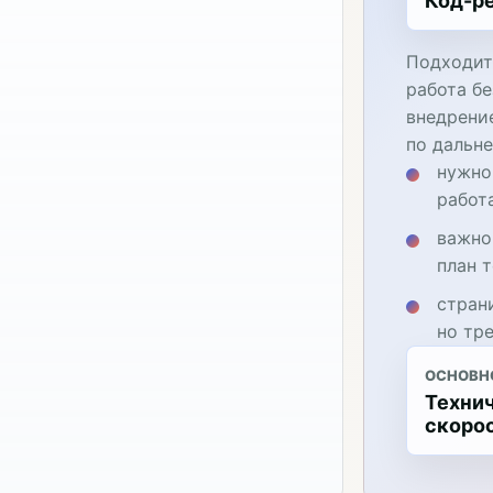
Код-р
Подходит
работа бе
внедрени
по дальн
нужно
работ
важно
план 
стран
но тр
ОСНОВН
Технич
скоро