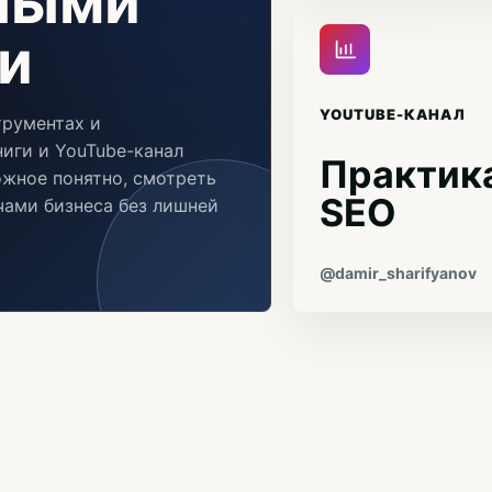
чными
и
YOUTUBE-КАНАЛ
трументах и
иги и YouTube-канал
Практика
ожное понятно, смотреть
SEO
ачами бизнеса без лишней
@damir_sharifyanov