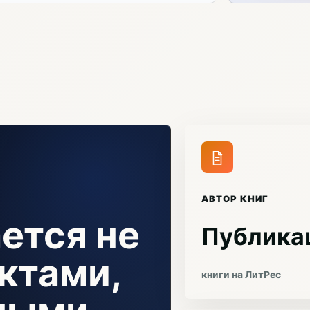
АВТОР КНИГ
ется не
Публика
ктами,
книги на ЛитРес