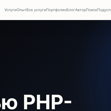
Услуги
Опыт
Все услуги
Портфолио
Блог
Автор
Поиск
Подусл
ью PHP-