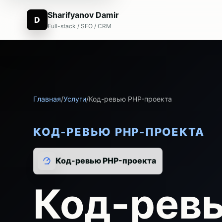
Sharifyanov Damir
D
Full-stack / SEO / CRM
Главная
/
Услуги
/
Код-ревью PHP-проекта
КОД-РЕВЬЮ PHP-ПРОЕКТА
Код-ревью PHP-проекта
Код-рев