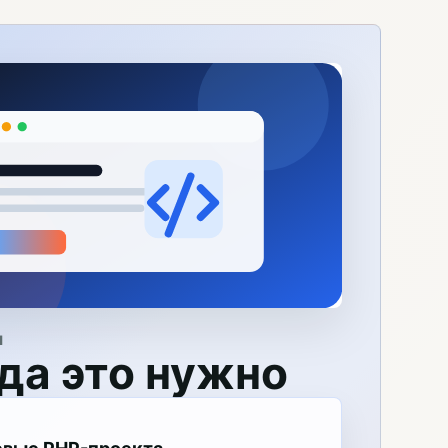
Я
да это нужно