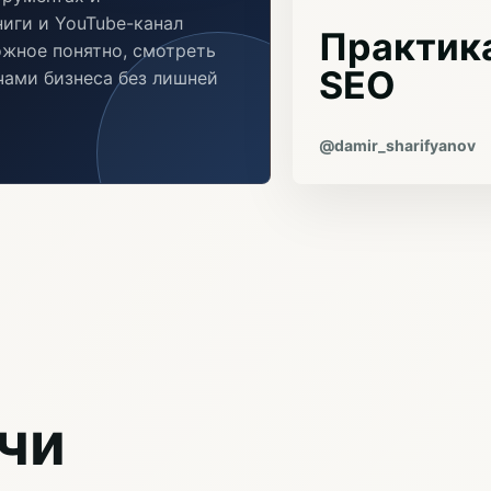
иги и YouTube-канал
Практика
ожное понятно, смотреть
SEO
ачами бизнеса без лишней
@damir_sharifyanov
чи