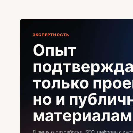
ЭКСПЕРТНОСТЬ
Опыт
подтвержда
только прое
но и публи
материалам
Я пишу о разработке, SEO, цифровых инс