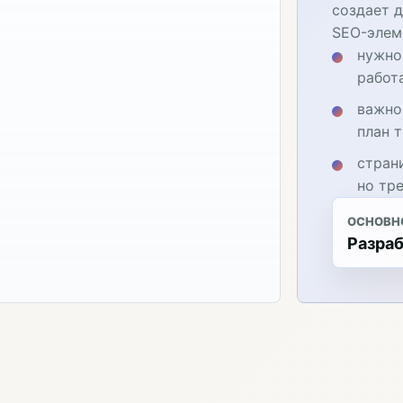
создает 
SEO-элем
нужно
работ
важно
план 
стран
но тр
ОСНОВН
Разраб