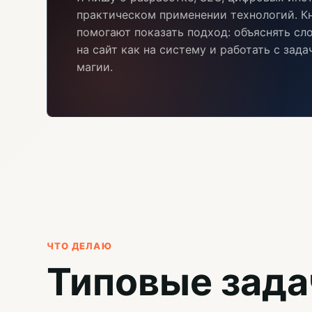
практическом применении технологий. Кн
помогают показать подход: объяснять сл
на сайт как на систему и работать с зад
магии.
ЧТО ДЕЛАЮ
Типовые зада