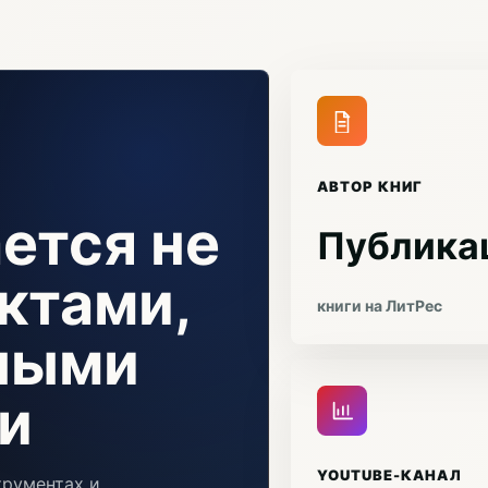
АВТОР КНИГ
ется не
Публика
ктами,
книги на ЛитРес
чными
и
YOUTUBE-КАНАЛ
трументах и