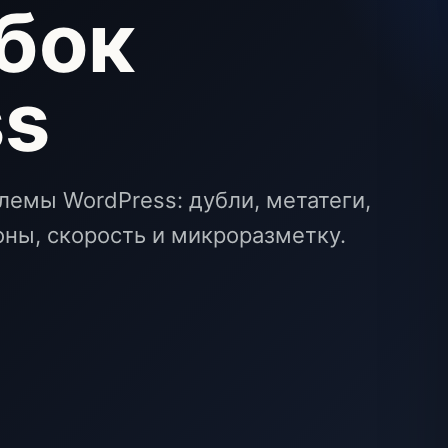
бок
ss
емы WordPress: дубли, метатеги,
блоны, скорость и микроразметку.