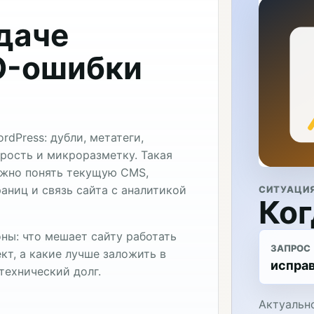
адаче
O-ошибки
dPress: дубли, метатеги,
скорость и микроразметку. Такая
ужно понять текущую CMS,
аниц и связь сайта с аналитикой
СИТУАЦИ
Ког
ны: что мешает сайту работать
ЗАПРОС
кт, а какие лучше заложить в
испра
технический долг.
Актуально