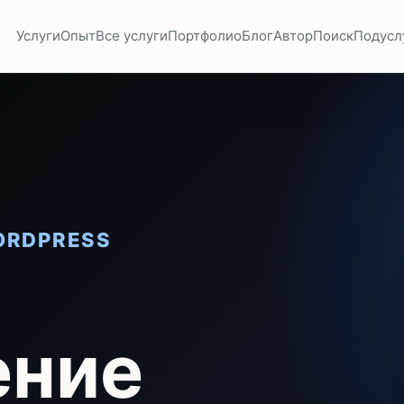
Услуги
Опыт
Все услуги
Портфолио
Блог
Автор
Поиск
Подусл
ORDPRESS
ение