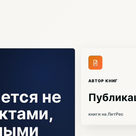
АВТОР КНИГ
ется не
Публика
ктами,
книги на ЛитРес
чными