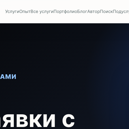
Услуги
Опыт
Все услуги
Портфолио
Блог
Автор
Поиск
Подусл
КАМИ
явки с