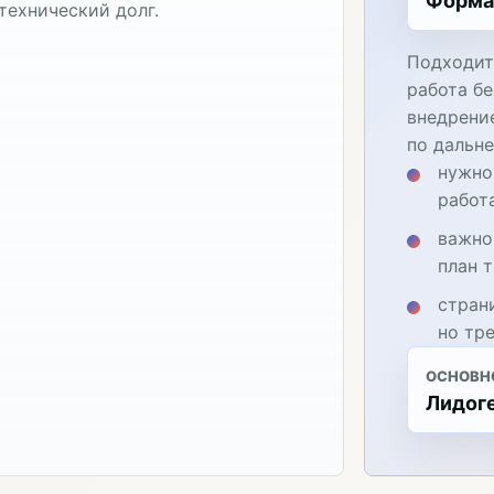
Форма
технический долг.
Подходит
работа бе
внедрени
по дальн
нужно
работ
важно
план 
стран
но тр
ОСНОВН
Лидог