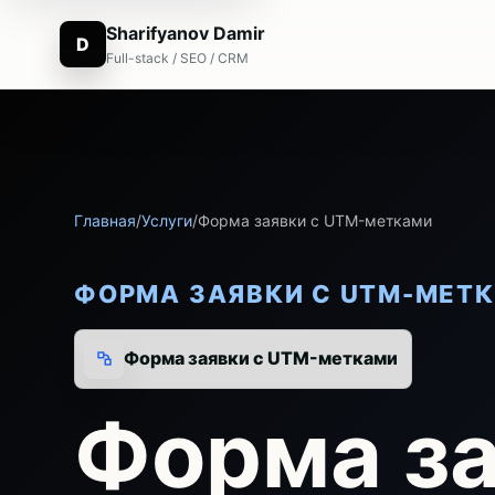
Sharifyanov Damir
D
Full-stack / SEO / CRM
Главная
/
Услуги
/
Форма заявки с UTM-метками
ФОРМА ЗАЯВКИ С UTM-МЕТ
Форма заявки с UTM-метками
Форма за