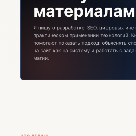
материалам
Я пишу о разработке, SEO, цифровых инс
практическом применении технологий. Кн
помогают показать подход: объяснять сл
на сайт как на систему и работать с зад
магии.
ЧТО ДЕЛАЮ