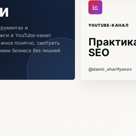
и
YOUTUBE-КАНАЛ
трументах и
иги и YouTube-канал
Практика
ожное понятно, смотреть
SEO
ачами бизнеса без лишней
@damir_sharifyanov