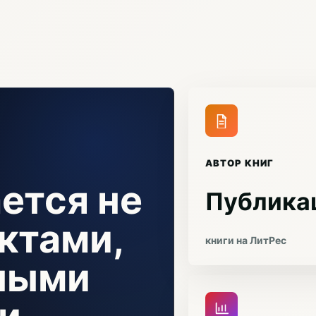
АВТОР КНИГ
ется не
Публика
ктами,
книги на ЛитРес
чными