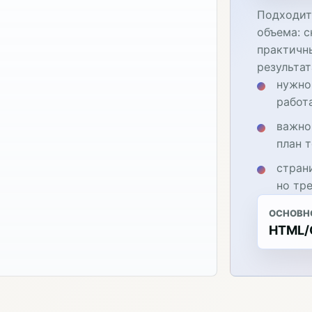
Подходит,
объема: с
практичн
результат
нужно
работ
важно
план 
стран
но тр
ОСНОВН
HTML/C