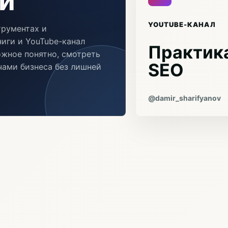
и
YOUTUBE-КАНАЛ
трументах и
иги и YouTube-канал
Практика
ожное понятно, смотреть
SEO
ачами бизнеса без лишней
@damir_sharifyanov