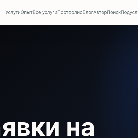
Услуги
Опыт
Все услуги
Портфолио
Блог
Автор
Поиск
Подусл
явки на