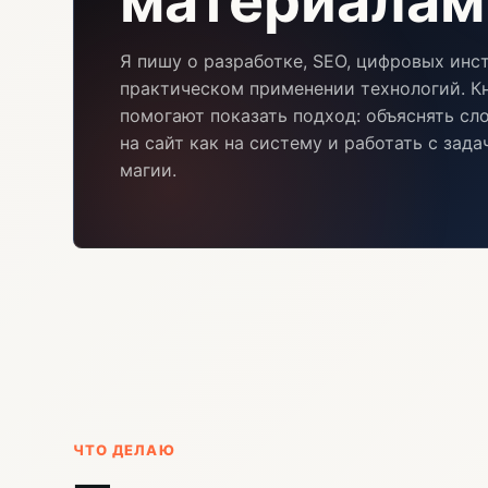
материалам
Я пишу о разработке, SEO, цифровых инс
практическом применении технологий. Кн
помогают показать подход: объяснять сл
на сайт как на систему и работать с зад
магии.
ЧТО ДЕЛАЮ